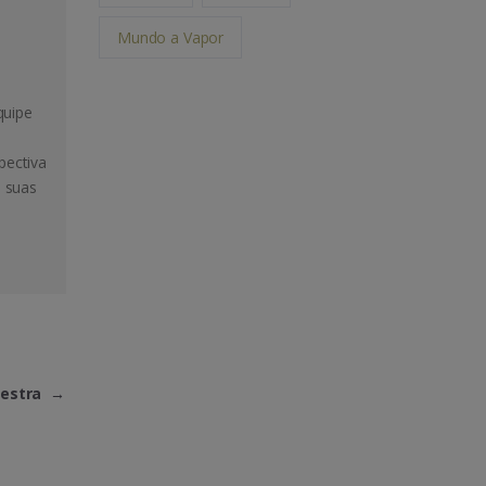
Mundo a Vapor
quipe
pectiva
m suas
uestra
→