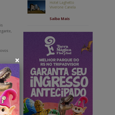
Hotel Laghetto
Viverone Canela
Saiba Mais
is
hegante,
novos
×