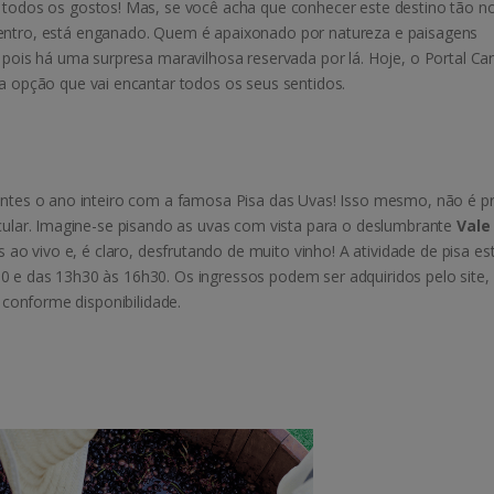
a todos os gostos! Mas, se você acha que conhecer este destino tão no
centro, está enganado. Quem é apaixonado por natureza e paisagens
 pois há uma surpresa maravilhosa reservada por lá. Hoje, o Portal Can
 opção que vai encantar todos os seus sentidos.
rantes o ano inteiro com a famosa Pisa das Uvas! Isso mesmo, não é p
acular. Imagine-se pisando as uvas com vista para o deslumbrante
Vale
ao vivo e, é claro, desfrutando de muito vinho! A atividade de pisa es
0 e das 13h30 às 16h30. Os ingressos podem ser adquiridos pelo site,
, conforme disponibilidade.