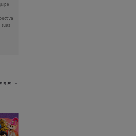
quipe
pectiva
m suas
enique
→