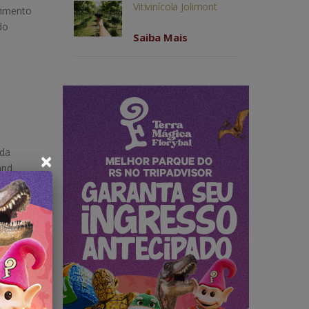
Vitivinícola Jolimont
vimento
do
Saiba Mais
 da
×
and