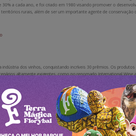
e 30% a cada ano, e foi criado em 1980 visando promover o desenvol
s territórios rurais, além de ser um importante agente de conservação 
do
 indústria dos vinhos, conquistando incríveis 30 prêmios. Os produtos
cenários altamente exigentes, como no renomado International Wine 
etição recebe inscrições de mais de 90 países ao redor do mundo.