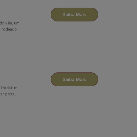
Saiba Mais
do Vale, um
e, rodeado
Saiba Mais
 Em 600 mil
pen possui