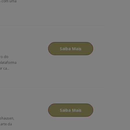
RS com uma
Saiba Mais
ro do
plataforma
 ca...
Saiba Mais
dshausen,
 arte da