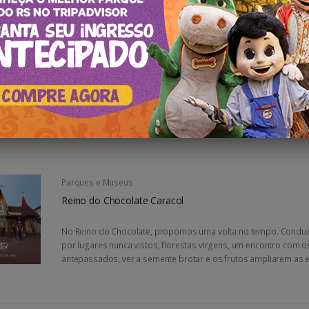
Parques e Museus
Parque do Caracol
Localizado em Canela, no Rio Grande do Sul, o Parque do Carac
verdadeiro paraíso natural. Com 25,10 hectares de área, o par
uma das mais belas cascatas do Brasil: a Cascata do Caracol...
Parques e Museus
Reino do Chocolate Caracol
No Reino do Chocolate, propomos uma volta no tempo. Condu
por lugares nunca vistos, florestas virgens, um encontro com o
antepassados, ver a semente brotar e os frutos ampliarem as ex