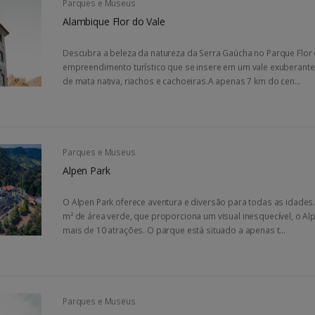
Parques e Museus
Alambique Flor do Vale
Descubra a beleza da natureza da Serra Gaúcha no Parque Flor 
empreendimento turístico que se insere em um vale exuberant
de mata nativa, riachos e cachoeiras.A apenas 7 km do cen...
Parques e Museus
Alpen Park
O Alpen Park oferece aventura e diversão para todas as idades.
m² de área verde, que proporciona um visual inesquecível, o Al
mais de 10 atrações. O parque está situado a apenas t...
Parques e Museus