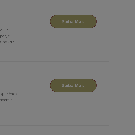
Saiba Mais
o Rio
por, e
industr...
Saiba Mais
experiência
fundem em