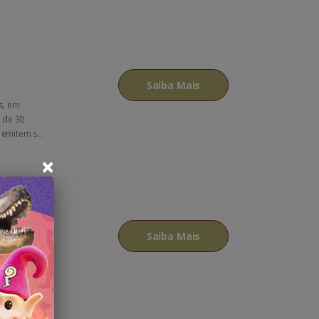
Saiba Mais
s, em
 de 30
emitem s...
×
Saiba Mais
anto de
eleza de
...