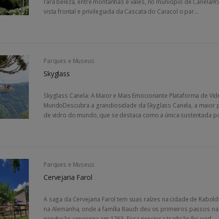
rara beleza, entre montanhas e vales, no município de Canela/
vista frontal e privilegiada da Cascata do Caracol o par...
Parques e Museus
Skyglass
Skyglass Canela: A Maior e Mais Emocionante Plataforma de Vid
MundoDescubra a grandiosidade da Skyglass Canela, a maior 
de vidro do mundo, que se destaca como a única sustentada por
Parques e Museus
Cervejaria Farol
A saga da Cervejaria Farol tem suas raízes na cidade de Rabol
na Alemanha, onde a família Bauch deu os primeiros passos na
produção cervejeira em 1763. Essa preciosa tradição foi cuid...