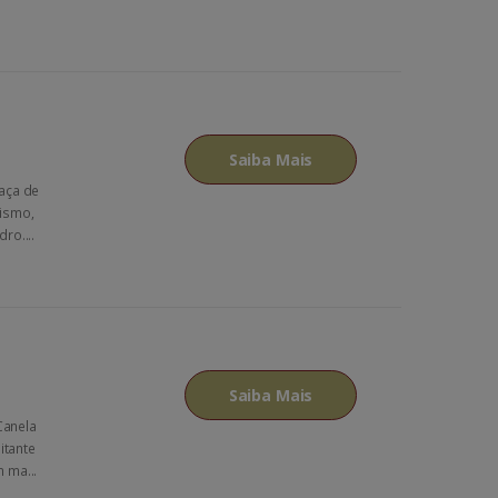
Saiba Mais
Taça de
rismo,
ro....
Saiba Mais
Canela
itante
 ma...