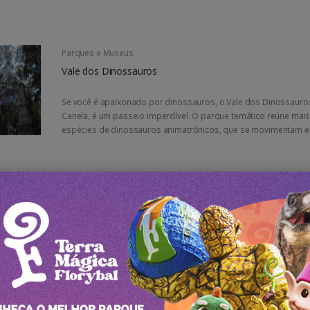
Parques e Museus
Vale dos Dinossauros
Se você é apaixonado por dinossauros, o Vale dos Dinossauro
Canela, é um passeio imperdível. O parque temático reúne mais
espécies de dinossauros animatrônicos, que se movimentam e 
Passeios
Passeio Linha Bella Com Almoço e Transporte
Mais que um passeio, uma história a ser vivida!Descubra o Enc
Gramado com Almoço Italiano + TransporteExplore a fundo a b
Gramado com o Passeio Linha Bella, uma experiência turística qu