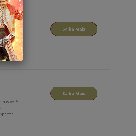
Saiba Mais
ol é um
que abriga
Saiba Mais
zimos você
s
pectat...