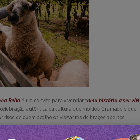
nha Bella
é um convite para vivenciar “
uma história a ser viv
celebração autêntica da cultura que moldou Gramado e que
sorrisos de quem acolhe os visitantes de braços abertos.
com a história, a cultura e os sabores da Serra Gaúcha
.