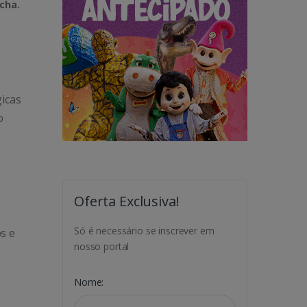
cha.
gicas
o
Oferta Exclusiva!
Só é necessário se inscrever em
s e
nosso portal
Nome: