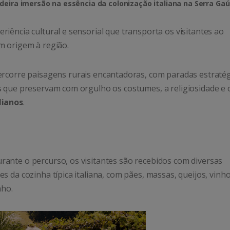
eira imersão na essência da colonização italiana na Serra Gaú
iência cultural e sensorial que transporta os visitantes ao
m origem à região.
percorre paisagens rurais encantadoras, com paradas estraté
s que preservam com orgulho os costumes, a religiosidade e 
lianos
.
ante o percurso, os visitantes são recebidos com diversas
 da cozinha típica italiana, com pães, massas, queijos, vinho
nho.