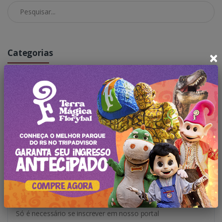
Pesquisar no Blog
×
Categorias
Todas Publicações
Novidades
Atrações
Notícias
Oferta Exclusiva!
Só é necessário se inscrever em nosso portal