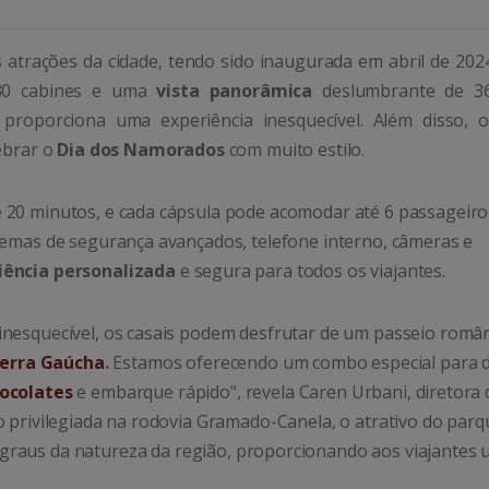
s atrações da cidade, tendo sido inaugurada em abril de 202
 30 cabines e uma
vista panorâmica
deslumbrante de 3
roporciona uma experiência inesquecível. Além disso, o
ebrar o
Dia dos Namorados
com muito estilo.
 20 minutos, e cada cápsula pode acomodar até 6 passageiro
temas de segurança avançados, telefone interno, câmeras e
iência personalizada
e segura para todos os viajantes.
inesquecível, os casais podem desfrutar de um passeio român
erra Gaúcha
.
Estamos oferecendo um combo especial para 
ocolates
e embarque rápido", revela Caren Urbani, diretora 
o privilegiada na rodovia Gramado-Canela, o atrativo do parq
graus da natureza da região, proporcionando aos viajantes