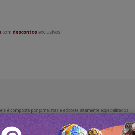
s
com
descontos
exclusivos!
ela é composta por jornalistas e editores altamente especializados,
excelência focado no turismo em âmbito regional e nacional. Nossa e
mento e paixão pelo setor, permitindo-nos oferecer informações
s nossos leitores. Estamos comprometidos em proporcionar uma pers