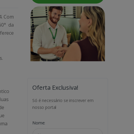
4. Com
60° da
ferece
s.
Oferta Exclusiva!
tico
duas
Só é necessário se inscrever em
de
nosso portal
ue
Nome:
 uma