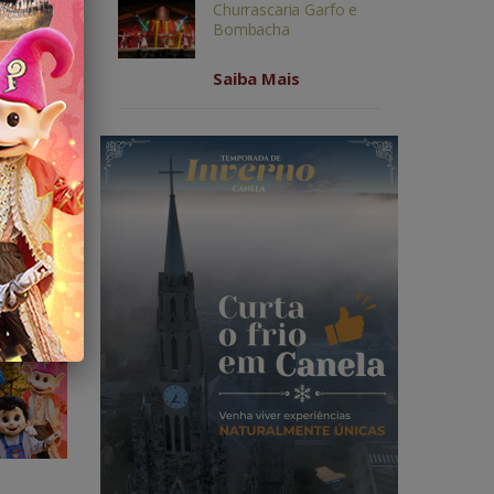
Churrascaria Garfo e
m suas
Bombacha
Saiba Mais
2 anos
→