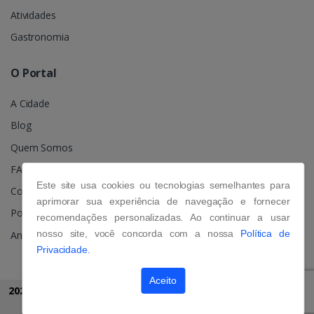
Atividades
Gastronomia
O Portal
A Cidade
Blog
Quem Somos
FAQ
Este site usa cookies ou tecnologias semelhantes para
Contato
aprimorar sua experiência de navegação e fornecer
Política de Privacidade
recomendações personalizadas. Ao continuar a usar
nosso site, você concorda com a nossa
Política de
Anuncie
Privacidade.
Aceito
2026 © Grupo Portal Gramado
Todos os direitos reservados.