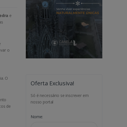
Pedra
e
as
e
evar o
ia. O
Oferta Exclusiva!
Só é necessário se inscrever em
ento
nosso portal
tos de
Nome: