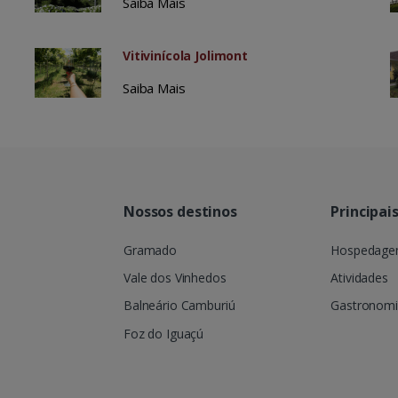
Saiba Mais
Vitivinícola Jolimont
Saiba Mais
Nossos destinos
Principai
Gramado
Hospedag
Vale dos Vinhedos
Atividades
Balneário Camburiú
Gastronom
Foz do Iguaçú