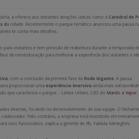
aúcha, e oferece aos visitantes atrações únicas como a
Catedral de 
is d
a cidade. Recentemente o parque temático anunciou uma pausa n
anela te conta mais detalhes.
ado para visitantes e tem previsão de reabertura durante a temporada d
ase de reestruturação para melhorar a experiência dos visitantes e el
tiva
, com a conclusão da primeira fase da
Roda Gigante
. A pausa
 para proporcionar uma
experiência imersiva
ainda mais extraordinár
são que caracteriza o parque. - Lenise Urbani, CEO do
Mundo a Vapor
.
idades internas, focando no desenvolvimento de sua equipe. O fecham
colaborador. Pelo contrário, a empresa está investindo em treinamen
ara seus funcionários, explica a gerente de Rh, Fabiola Meneghini.