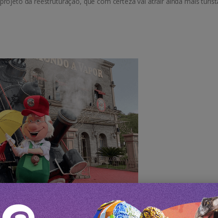
ojeto da reestruturação, que com certeza vai atrair ainda mais turist