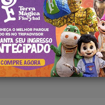
ela é composta por jornalistas e editores altamente especializados,
excelência focado no turismo em âmbito regional e nacional. Nossa e
mento e paixão pelo setor, permitindo-nos oferecer informações
s nossos leitores. Estamos comprometidos em proporcionar uma pers
atrações e experiências, com o objetivo de inspirar e guiar viajantes e