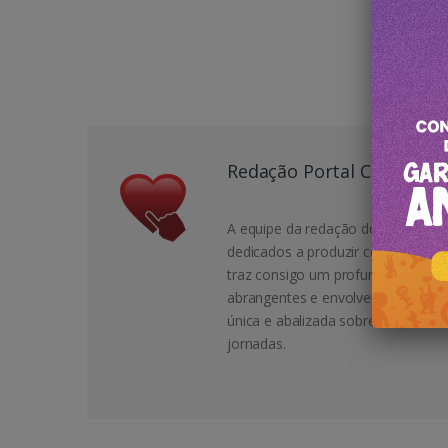
Redação Portal Canela
A equipe da redação do Portal Can
dedicados a produzir conteúdo de 
traz consigo um profundo conheci
abrangentes e envolventes para o
única e abalizada sobre destinos, 
jornadas.