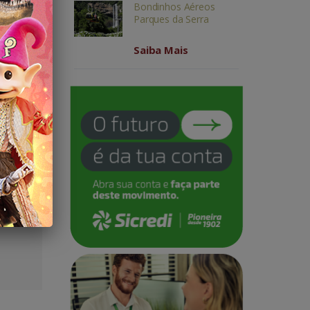
Bondinhos Aéreos
Parques da Serra
Saiba Mais
quipe
pectiva
m suas