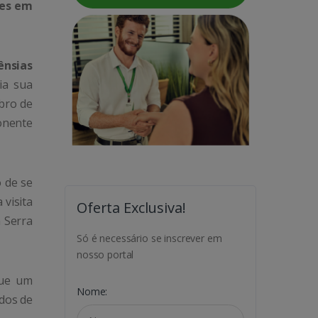
tes em
ênsias
ia sua
bro de
onente
o de se
 visita
Oferta Exclusiva!
 Serra
Só é necessário se inscrever em
nosso portal
que um
Nome:
ídos de