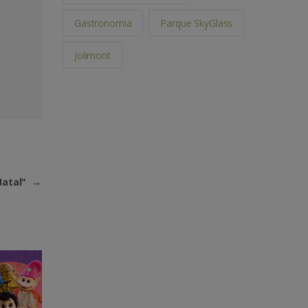
Gastronomia
Parque SkyGlass
Jolimont
Natal"
→