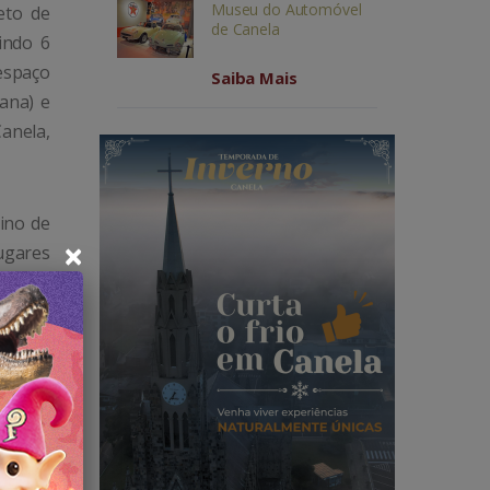
Museu do Automóvel
eto de
de Canela
indo 6
espaço
Saiba Mais
ana) e
Canela,
ino de
×
ugares