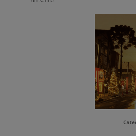
um sonho.
Cated