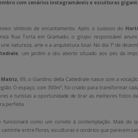
zembro com cenários instagramáveis e esculturas gigan
novo símbolo de encantamento. Após o sucesso do
Hort
cônica Rua Torta em Gramado, o grupo responsável anunc
e natureza, arte e a arquitetura local. No dia 1º de dezem
ttedrale
, um jardim a céu aberto situado aos pés da imp
 Matriz
, 69, o Giardino della Cattedrale nasce com a vocaçã
ião. O espaço, com 300m², foi criado para transformar cada
s e turistas a oportunidade de tirar as melhores fotos da
a perfeita.
e funcionará como um convite à contemplação. Mais do 
e caminhe entre flores, esculturas e cenários que parecem sa