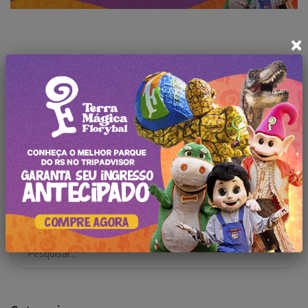
×
Deixe seu comentário
Faça
login
para comentar a
publicação.
Pesquisar no Blog