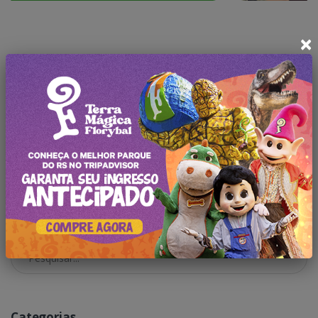
×
Deixe seu comentário
Faça
login
para comentar a
publicação.
Pesquisar no Blog
Categorias