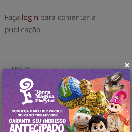
Faça
login
para comentar a
publicação.
×
Pesquisar no Blog
Categorias
Todas Publicações
Novidades